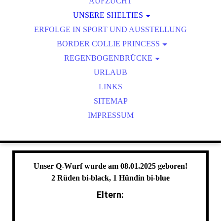
AUFZUCHT
UNSERE SHELTIES
ERFOLGE IN SPORT UND AUSSTELLUNG
NACHWUCHS
BORDER COLLIE PRINCESS
SENIORINNEN
REGENBOGENBRÜCKE
WURFPLANUNG
WURFPLANUNG
AKTUELLER WURF
AKTUELLER WURF
ZU FRÜH
URLAUB
ERFOLGE
M-WURF
LINKS
SITEMAP
N-WURF
IMPRESSUM
O-WURF
P-WURF
Q-WURF
R-WURF
Unser Q-Wurf wurde am 08.01.2025 geboren!
2 Rüden bi-black, 1 Hündin bi-blue
Eltern: