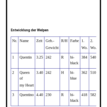
Entwicklung der Welpen
Nr.
Name
Zeit
Geb.-
R/H
Farbe
1.
2.
3.
Gewicht
Wo.
Wo.
Wo.
1
Quentin
3.25
242
R
bi-
384
540
606
black
2
Queen
3.40
242
H
bi-
362
510
602
of
blue
my Heart
3
Quentino
4.40
230
R
bi-
418
582
672
black